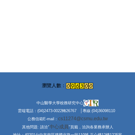
中山醫學大學校務研究中心
雲端電話：(04)2473-0022轉26767 │專線:(04)36098110
cs11274@csmu.edu.tw
公務信箱E-mail：
中心成員
其他問題: 請洽"
"頁籤，洽詢各業務承辦人
地址：40201台中市南區建國北路一段110號 正心樓12樓1225室