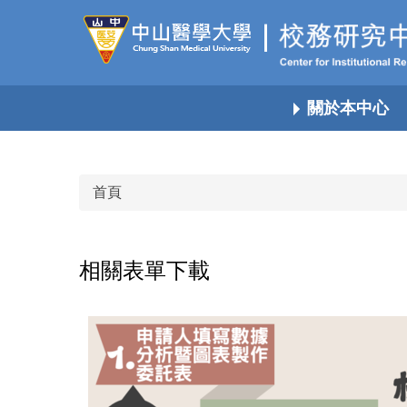
跳
到
主
要
內
關於本中心
容
區
首頁
相關表單下載