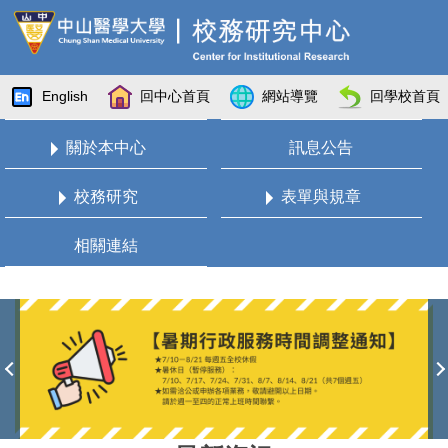
跳
到
主
要
English
回中心首頁
網站導覽
回學校首頁
內
容
關於本中心
訊息公告
區
校務研究
表單與規章
相關連結