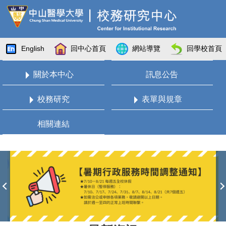
跳
到
主
要
English
回中心首頁
網站導覽
回學校首頁
內
容
關於本中心
訊息公告
區
校務研究
表單與規章
相關連結